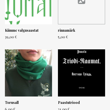
Kümme valgusaastat
rinnamärk
39,00 €
5,00 €
Torusall
Paastutriood
6,00 €
24,00 €