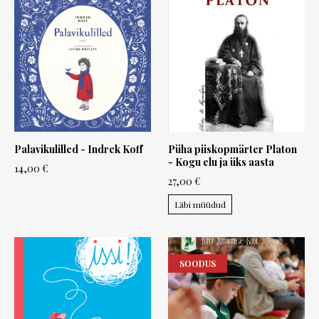
Palavikulilled - Indrek Koff
Püha piiskopmärter Platon
- Kogu elu ja üks aasta
14,00 €
27,00 €
Läbi müüdud
SOODUS