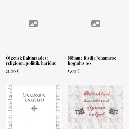
Õigeusk Baltimaades:
Nõmme Ristija Johannese
religioon, poliitik, haridus
kogudus 90
25,00 €
5,00 €