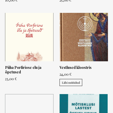
10,00 €
25,00 €
Püha Porfiriose elu ja
Vestlused kloostris
õpetused
24,00 €
23,00 €
Läbi müüdud