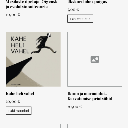
Mesilaste õpetaja. Õigeusk
Ükskord ühes paigas
ja evolutsiooniteooria
7,00 €
10,00 €
Läbi müüdud
Kahe heli vahel
Ikoon ja muruniiduk.
Kasvatamise printsiibid
20,00 €
20,00 €
Läbi müüdud