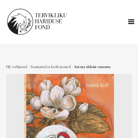
/
/
PJK veebipood
Raamatud ja kooli meened
Kui ma oleksin vanaema