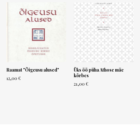
Raamat "Õigeusu alused"
Üks öö püha Athose mäe
kõrbes
12,00 €
21,00 €