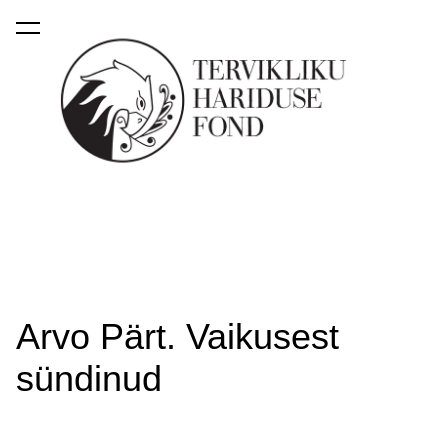
lisati ostukorvi.
Vaata ostukorvi
Arvo Pärt. Vaikusest
sündinud