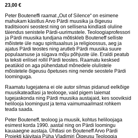
23,00 €
Peter Bouteneffi raamat „Out of Silence“ on esimene
mahukam käsitlus Arvo Pärdi muusika ja õigeusu
traditsiooni seostest ning on sellisena kindlasti oluline
täiendus senistele Pärdi-uurimustele. Teoloogiaprofessori
ja Pärdi muusika tundjana mõtiskleb Bouteneff selliste
mõistete üle nagu spirituaalsus ja religioossus, aeg ja
ajatus Pärdi teostes ning arutleb Pärdi muusika suure
populaarsuse ja sügava mõju põhjuste üle. Eraldi peatub
ta teksti erilisel rollil Pärdi teostes. Raamatu kesksed
peatükid on aga pühendatud mõnedele olulistele
mõistetele õigeusu õpetuses ning nende seostele Pärdi
loominguga.
Raamatu lugejatena ei ole autor silmas pidanud eelkõige
muusikateadlasi ja teolooge, vaid pigem laiemat
lugejaskonda ning Pärdi muusika austajaid, kes sooviksid
helilooja loomingust ja tema vaimumaailmast rohkem
teada saada.
Peter Bouteneff, teoloog ja muusik, kohtus heliloojaga
esimest korda 1990. aastal ning on Pärdi loomingu
kauaaegne austaja. Ühtlasi on Bouteneff Arvo Pärdi
Projekti käivitaja Püha Vladimiri Õigeusu Teoloogia