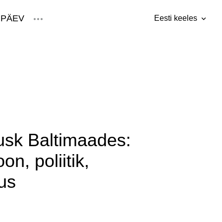
 PÄEV
Eesti keeles
lisati ostukorvi.
Vaata ostukorvi
Eesti keeles
g
Русский
English
_est
usk Baltimaades:
oon, poliitik,
us