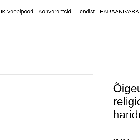
JK veebipood
Konverentsid
Fondist
EKRAANIVABA
Taskuhäälin
Toeta
Kontakt
Tabula Rasa
Õige
religi
harid