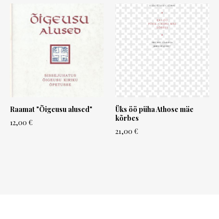
Raamat "Õigeusu alused"
Üks öö püha Athose mäe
kõrbes
12,00 €
21,00 €