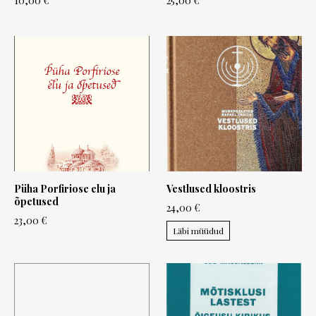
10,00 €
25,00 €
Püha Porfiriose elu ja
Vestlused kloostris
õpetused
24,00 €
23,00 €
Läbi müüdud