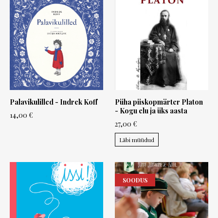
Palavikulilled - Indrek Koff
Püha piiskopmärter Platon
- Kogu elu ja üks aasta
14,00 €
27,00 €
Läbi müüdud
SOODUS