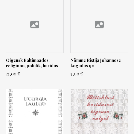
Õigeusk Baltimaades:
Nõmme Ristija Johannese
religioon, poliitik, haridus
kogudus 90
25,00 €
5,00 €