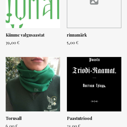
Kümme valgusaastat
rinnamärk
39,00 €
5,00 €
Torusall
Paastutriood
6,00 €
24,00 €