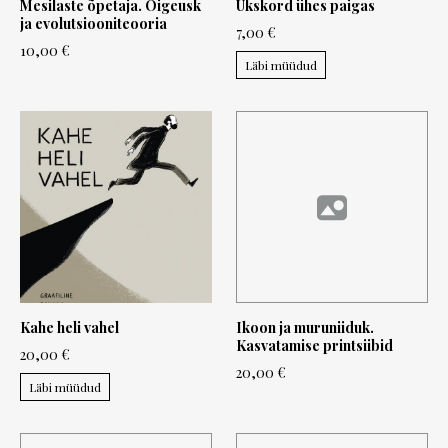
Mesilaste õpetaja. Õigeusk
Ükskord ühes paigas
ja evolutsiooniteooria
7,00 €
10,00 €
Läbi müüdud
Kahe heli vahel
Ikoon ja muruniiduk.
Kasvatamise printsiibid
20,00 €
20,00 €
Läbi müüdud