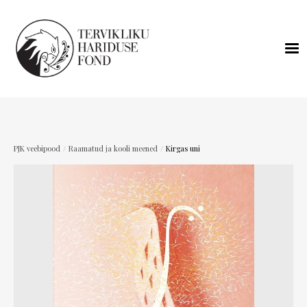
/
/
PJK veebipood
Raamatud ja kooli meened
Kirgas uni