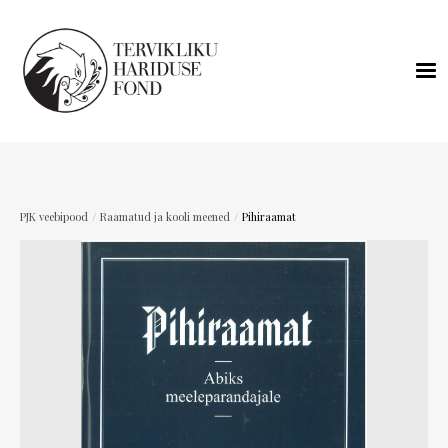
/
/
PJK veebipood
Raamatud ja kooli meened
Pihiraamat