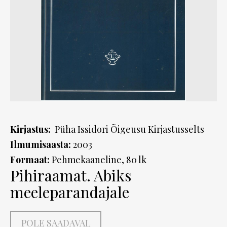
Kirjastus:
Püha Issidori Õigeusu Kirjastusselts
Ilmumisaasta:
2003
Formaat:
Pehmekaaneline, 80 lk
Pihiraamat. Abiks
meeleparandajale
POLE SAADAVAL