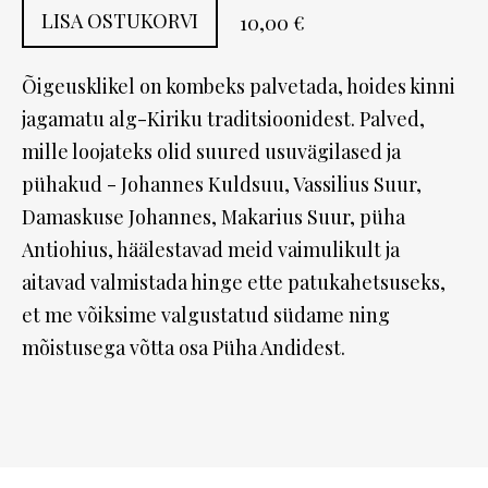
LISA OSTUKORVI
10,00 €
Õigeusklikel on kombeks palvetada, hoides kinni
jagamatu alg-Kiriku traditsioonidest. Palved,
mille loojateks olid suured usuvägilased ja
pühakud - Johannes Kuldsuu, Vassilius Suur,
Damaskuse Johannes, Makarius Suur, püha
Antiohius, häälestavad meid vaimulikult ja
aitavad valmistada hinge ette patukahetsuseks,
et me võiksime valgustatud südame ning
mõistusega võtta osa Püha Andidest.