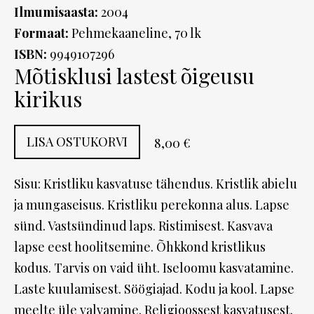
Ilmumisaasta:
2004
Formaat:
Pehmekaaneline, 70 lk
ISBN:
9949107296
Mõtisklusi lastest õigeusu
kirikus
LISA OSTUKORVI
8,00 €
Sisu: Kristliku kasvatuse tähendus. Kristlik abielu
ja mungaseisus. Kristliku perekonna alus. Lapse
sünd. Vastsündinud laps. Ristimisest. Kasvava
lapse eest hoolitsemine. Õhkkond kristlikus
kodus. Tarvis on vaid üht. Iseloomu kasvatamine.
Laste kuulamisest. Söögiajad. Kodu ja kool. Lapse
meelte üle valvamine. Religioossest kasvatusest.