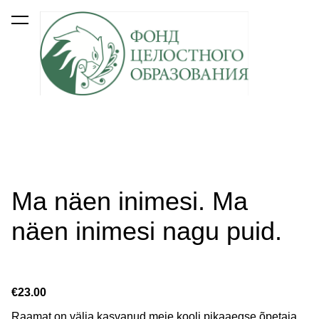
был добавлен в
Просмотр корзины
корзину.
Ma näen inimesi. Ma
näen inimesi nagu puid.
€23.00
Raamat on välja kasvanud meie kooli pikaaegse õpetaja