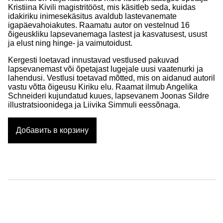
Kristiina Kivili magistritööst, mis käsitleb seda, kuidas
idakiriku inimesekäsitus avaldub lastevanemate
igapäevahoiakutes. Raamatu autor on vestelnud 16
õigeuskliku lapsevanemaga lastest ja kasvatusest, usust
ja elust ning hinge- ja vaimutoidust.
Kergesti loetavad innustavad vestlused pakuvad
lapsevanemast või õpetajast lugejale uusi vaatenurki ja
lahendusi. Vestlusi toetavad mõtted, mis on aidanud autoril
vastu võtta õigeusu Kiriku elu. Raamat ilmub Angelika
Schneideri kujundatud kuues, lapsevanem Joonas Sildre
illustratsioonidega ja Liivika Simmuli eessõnaga.
Добавить в корзину