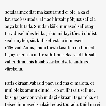
Sotsiaalmeediat ma kasutanud ei ole ja ka ei
kavatse kasutada. Ei näe lihtsalt põhjust sellele
aega kulutada. Suudan kõik inimesed selletagi
tarvidusel üles leida. Ja kui midagi tõesti olulist
seal ringleb, siis küll sellest ka inimesed
räägivad. Ainus, mida tõesti kasutan on Linked-
In, aga seda ka mitte suhtlemiseks, vaid lihtsalt
vahendina, mis hoiab kaaskondsete andmed
värskena.
Päris ekraanivabasid päevasid ma ei mäleta, et
mul oleks ammu olnud. Töö on lihtsalt selline,
kus iga päev on vaja midagi ekraani taga teha, et
teised inimesed saaksid edasi töötada. Kuid ma ei