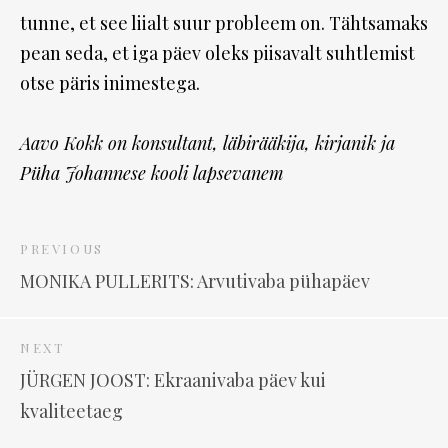
tunne, et see liialt suur probleem on. Tähtsamaks
pean seda, et iga päev oleks piisavalt suhtlemist
otse päris inimestega.
Aavo Kokk on konsultant, läbirääkija, kirjanik ja
Püha Johannese kooli lapsevanem
PREVIOUS
MONIKA PULLERITS: Arvutivaba pühapäev
NEXT
JÜRGEN JOOST: Ekraanivaba päev kui
kvaliteetaeg