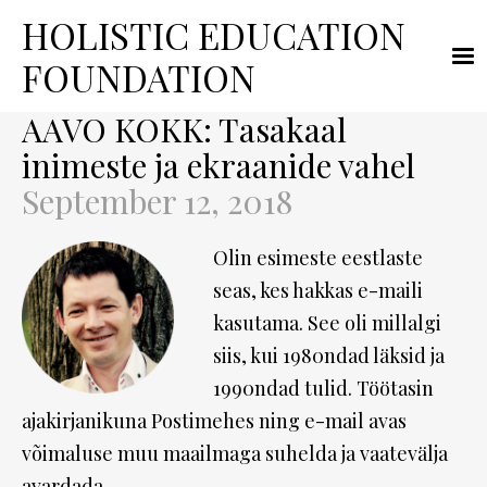
HOLISTIC
EDUCATION
FOUNDATION
AAVO KOKK: Tasakaal
inimeste ja ekraanide vahel
September 12, 2018
Olin esimeste eestlaste
seas, kes hakkas e-maili
kasutama. See oli millalgi
siis, kui 1980ndad läksid ja
1990ndad tulid. Töötasin
ajakirjanikuna Postimehes ning e-mail avas
võimaluse muu maailmaga suhelda ja vaatevälja
avardada.