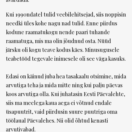
Kui 1990ndatel tulid veebilehitsejad, siis noppisin
needki üles kohe nagu nad tulid. Enne piirdus
kodune raamatukogu nende paari tuhande
raamatuga, mis ma olin jõudnud osta. Nüüd
järsku oli kogu teave kodus käes. Minusugusele
teabetööd tegevale inimesele oli see väga kasuks.
Edasi on käinud juba hea tasakaalu otsimine, mida
arvutiga teha ja mida mitte ning kui palju päevas
koos arvutiga olla. Kui juhatasin Eesti Päevalehte,
siis ma meelega kaua aega ei võtnud endale
üsapuutrit, vaid piirdusin suure puutriga oma
töölaual Päevalehes. Nii olid õhtud kenasti
arvutivabad.