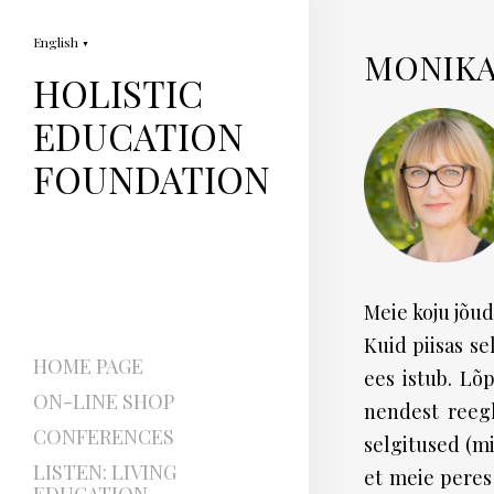
English
▼
MONIKA 
HOLISTIC
EDUCATION
FOUNDATION
Meie koju jõud
Kuid piisas se
HOME PAGE
ees istub. Lõ
ON-LINE SHOP
nendest reegl
CONFERENCES
selgitused (mi
LISTEN: LIVING
et meie peres 