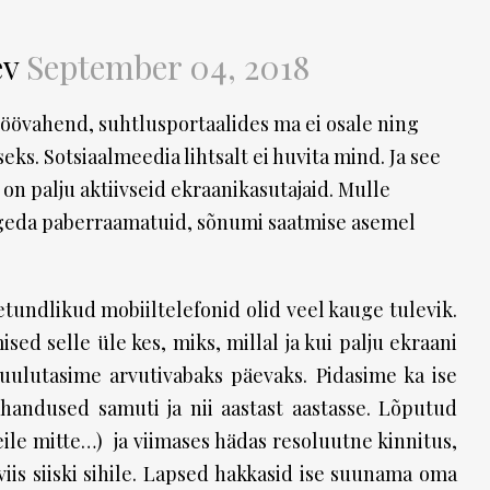
ev
September 04, 2018
 töövahend, suhtlusportaalides ma ei osale ning
seks. Sotsiaalmeedia lihtsalt ei huvita mind. Ja see
 on palju aktiivseid ekraanikasutajaid. Mulle
ugeda paberraamatuid, sõnumi saatmise asemel
tundlikud mobiiltelefonid olid veel kauge tulevik.
sed selle üle kes, miks, millal ja kui palju ekraani
kuulutasime arvutivabaks päevaks. Pidasime ka ise
ahandused samuti ja nii aastast aastasse. Lõputud
eile mitte…) ja viimases hädas resoluutne kinnitus,
viis siiski sihile. Lapsed hakkasid ise suunama oma