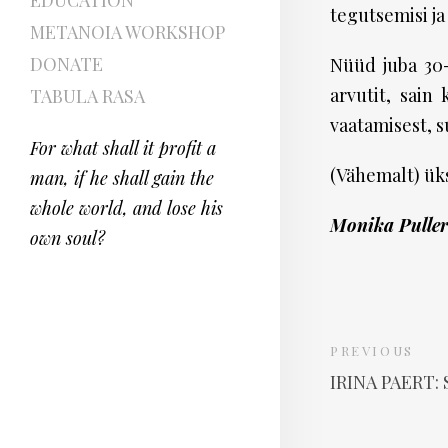
EDUCATION
tegutsemisi j
METANOIA WORKSHOP
DONATE
Nüüd juba 30-
arvutit, sain
TABULA RASA
vaatamisest, s
For what shall it profit a
(Vähemalt) ük
man, if he shall gain the
whole world, and lose his
Monika Puller
own soul?
PREVIOUS
IRINA PAERT: 