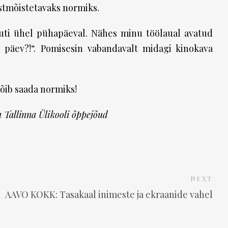
stmõistetavaks normiks.
juti ühel pühapäeval. Nähes minu töölaual avatud
a päev?!“. Pomisesin vabandavalt midagi kinokava
õib saada normiks!
Tallinna Ülikooli õppejõud
NEXT
AAVO KOKK: Tasakaal inimeste ja ekraanide vahel