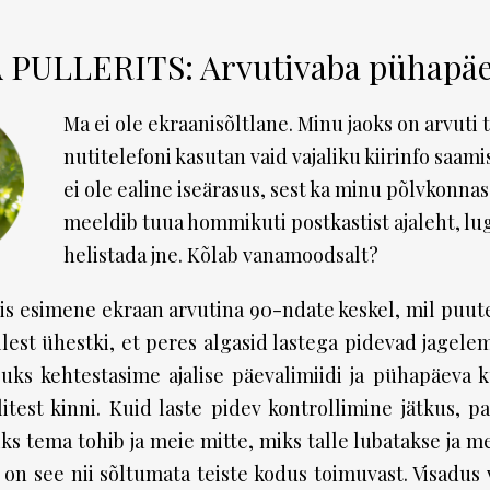
PULLERITS: Arvutivaba pühapä
Ma ei ole ekraanisõltlane. Minu jaoks on arvuti
nutitelefoni kasutan vaid vajaliku kiirinfo saami
ei ole ealine iseärasus, sest ka minu põlvkonnas
meeldib tuua hommikuti postkastist ajaleht, l
helistada jne. Kõlab vanamoodsalt?
is esimene ekraan arvutina 90-ndate keskel, mil puute
llest ühestki, et peres algasid lastega pidevad jagelemi
puks kehtestasime ajalise päevalimiidi ja pühapäeva 
itest kinni. Kuid laste pidev kontrollimine jätkus, p
ks tema tohib ja meie mitte, miks talle lubatakse ja m
on see nii sõltumata teiste kodus toimuvast. Visadus 