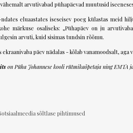
a vähemalt arvutivabad pühapäevad muutusid iseenese
ndates eluaastates iseseisev poeg külastas meid hil
 kohe märkuse osaliseks: „Pühapäev on ju arvutivab
ulgesin arvuti, kuid sisimas tundsin rõõmu.
s ekraanivaba päev nädalas - kõlab vanamoodsalt, aga v
its
on Püha Johannese kooli rütmikaõpetaja ning EMTA ja 
Sotsiaalmeedia sõltlase pihtimused