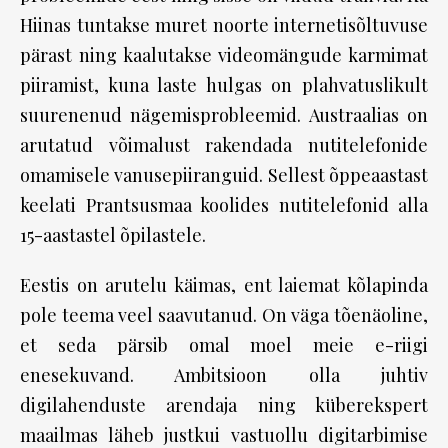
Hiinas tuntakse muret noorte internetisõltuvuse
pärast ning kaalutakse videomängude karmimat
piiramist, kuna laste hulgas on plahvatuslikult
suurenenud nägemisprobleemid. Austraalias on
arutatud võimalust rakendada nutitelefonide
omamisele vanusepiiranguid. Sellest õppeaastast
keelati Prantsusmaa koolides nutitelefonid alla
15-aastastel õpilastele.
Eestis on arutelu käimas, ent laiemat kõlapinda
pole teema veel saavutanud. On väga tõenäoline,
et seda pärsib omal moel meie e-riigi
enesekuvand. Ambitsioon olla juhtiv
digilahenduste arendaja ning küberekspert
maailmas läheb justkui vastuollu digitarbimise