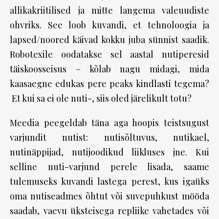
allikakriitilised ja mitte langema valeuudiste
ohvriks. See loob kuvandi, et tehnoloogia ja
lapsed/noored käivad kokku juba sünnist saadik.
Robotexile oodatakse sel aastal nutiperesid
täiskoosseisus – kõlab nagu midagi, mida
kaasaegne edukas pere peaks kindlasti tegema?
Et kui sa ei ole nuti-, siis oled järelikult totu?
Meedia peegeldab täna aga hoopis teistsugust
varjundit nutist: nutisõltuvus, nutikael,
nutinäppijad, nutijoodikud liikluses jne. Kui
selline nuti-varjund perele lisada, saame
tulemuseks kuvandi lastega perest, kus igaüks
oma nutiseadmes õhtut või suvepuhkust mööda
saadab, vaevu üksteisega repliike vahetades või