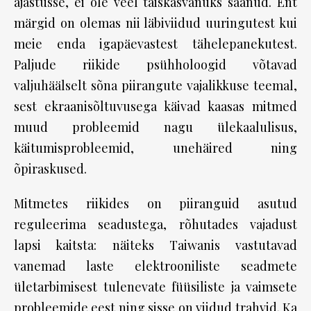
ajastusse, ei ole veel täiskasvanuks saanud. Ent
märgid on olemas nii läbiviidud uuringutest kui
meie enda igapäevastest tähelepanekutest.
Paljude riikide psühholoogid võtavad
valjuhäälselt sõna piirangute vajalikkuse teemal,
sest ekraanisõltuvusega käivad kaasas mitmed
muud probleemid nagu ülekaalulisus,
käitumisprobleemid, unehäired ning
õpiraskused.
Mitmetes riikides on piiranguid asutud
reguleerima seadustega, rõhutades vajadust
lapsi kaitsta: näiteks Taiwanis vastutavad
vanemad laste elektrooniliste seadmete
ületarbimisest tulenevate füüsiliste ja vaimsete
probleemide eest ning sisse on viidud trahvid. Ka