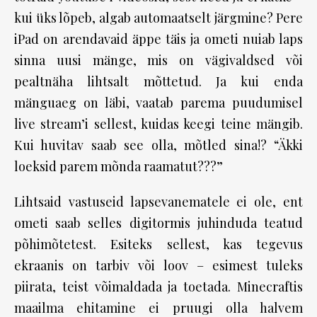
kui üks lõpeb, algab automaatselt järgmine? Pere
iPad on arendavaid äppe täis ja ometi nuiab laps
sinna uusi mänge, mis on vägivaldsed või
pealtnäha lihtsalt mõttetud. Ja kui enda
mänguaeg on läbi, vaatab parema puudumisel
live stream’i sellest, kuidas keegi teine mängib.
Kui huvitav saab see olla, mõtled sina!? “Äkki
loeksid parem mõnda raamatut???”
Lihtsaid vastuseid lapsevanematele ei ole, ent
ometi saab selles digitormis juhinduda teatud
põhimõtetest. Esiteks sellest, kas tegevus
ekraanis on tarbiv või loov – esimest tuleks
piirata, teist võimaldada ja toetada. Minecraftis
maailma ehitamine ei pruugi olla halvem