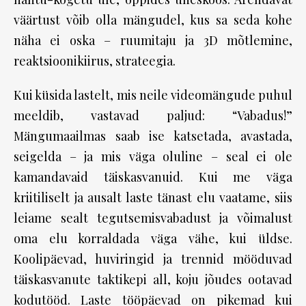
väärtust võib olla mängudel, kus sa seda kohe
näha ei oska – ruumitaju ja 3D mõtlemine,
reaktsioonikiirus, strateegia.
Kui küsida lastelt, mis neile videomängude puhul
meeldib, vastavad paljud: “Vabadus!”
Mängumaailmas saab ise katsetada, avastada,
seigelda – ja mis väga oluline – seal ei ole
kamandavaid täiskasvanuid. Kui me väga
kriitiliselt ja ausalt laste tänast elu vaatame, siis
leiame sealt tegutsemisvabadust ja võimalust
oma elu korraldada väga vähe, kui üldse.
Koolipäevad, huviringid ja trennid mööduvad
täiskasvanute taktikepi all, koju jõudes ootavad
kodutööd. Laste tööpäevad on pikemad kui