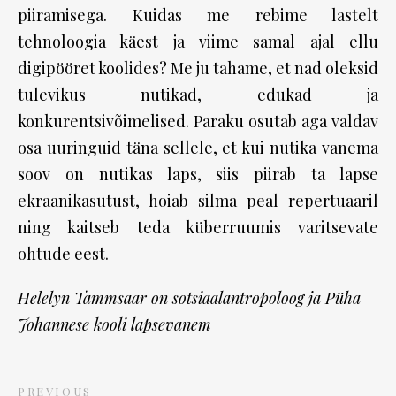
piiramisega. Kuidas me rebime lastelt
tehnoloogia käest ja viime samal ajal ellu
digipööret koolides? Me ju tahame, et nad oleksid
tulevikus nutikad, edukad ja
konkurentsivõimelised. Paraku osutab aga valdav
osa uuringuid täna sellele, et kui nutika vanema
soov on nutikas laps, siis piirab ta lapse
ekraanikasutust, hoiab silma peal repertuaaril
ning kaitseb teda küberruumis varitsevate
ohtude eest.
Helelyn Tammsaar on sotsiaalantropoloog ja Püha
Johannese kooli lapsevanem
PREVIOUS