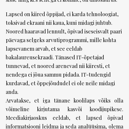
Lapsed on kiired õppijad, ei karda tehnoloogiat,
toksivad ekraani nii kaua, kuni midagi juhtub.
Noored haaravad lennult, õpivad iseseisvalt paari
päevaga selgeks arvutiprogrammi, mille kohta
lapsevanem arvab, et see eeldab
bakalaureusekraadi. Tänased IT-õpetajad
tunnevad, et noored arenevad nii kiiresti, et
nendega ei jõua sammu pidada. IT-tudengid
kurdavad, et õppejõududel ei ole neile midagi
anda.
Arvatakse, et iga tänane koolilaps võiks olla
võimeline kirjutama kasvõi koodijupikese.
Meediakirjaoskus eeldab, et lapsed õpivad
informatsiooni leidma ja seda analüüsima, olema