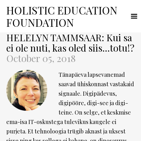
HOLISTIC
EDUCATION
FOUNDATION
HELELYN TAMMSAAR: Kui sa
ei ole nuti, kas oled siis…totu!?
October 05, 2018
Tänapäeva lapsevanemad
saavad ühiskonnast vastakaid
signaale. Digipädevus,
digipööre, digi-see ja digi-
teine. On selge, et keskmise
ema-isa IT-oskustega tulevikus kaugele ei
purjeta. Et tehnoloogia trügib aknast ja uksest
sisse ning kes sellega ei kohane, on dinosaurus.