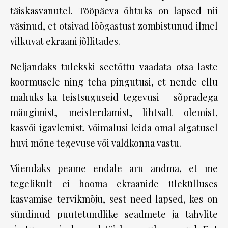
täiskasvanutel. Tööpäeva õhtuks on lapsed nii
väsinud, et otsivad lõõgastust zombistunud ilmel
vilkuvat ekraani jõllitades.
Neljandaks tulekski seetõttu vaadata otsa laste
koormusele ning teha pingutusi, et nende ellu
mahuks ka teistsuguseid tegevusi – sõpradega
mängimist, meisterdamist, lihtsalt olemist,
kasvõi igavlemist. Võimalusi leida omal algatusel
huvi mõne tegevuse või valdkonna vastu.
Viiendaks peame endale aru andma, et me
tegelikult ei hooma ekraanide ülekülluses
kasvamise tervikmõju, sest need lapsed, kes on
sündinud puutetundlike seadmete ja tahvlite