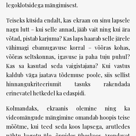
legoklotsidega mängimisest.
Teiseks küsida endalt, kas ekraan on sinu lapsele
nagu lutt – kui selle annad, jääb vait ning kui ära
võtad, pistab karjuma? Kas laps haarab selle järele
vähimagi ebamugavuse korral – võõras kohas,
võõras seltskonnas, igavuse ja paha tuju puhul?
Kas sa kasutad seda vaigistajana? Kui vastus
kaldub väga jaatava tõdemuse poole, siis sellist
hinnangukriteeriumit tasuks rakendada
erinevatel hetkedel ka edaspidi.
Kolmandaks, ekraanis olemine ning ka
videomängude mängimine omandab hoopis teise
mõõtme, kui teed seda koos lapsega, arutledes
nähtu-kogetu üle, õppides üheskoos. Arendavat