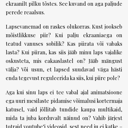
ekraanilt pilku tõstes. See kuvand on aga paljude
perede reaalsus.
Lapsevanemad on raskes olukorras. Kust jookseb
mõistlikkuse piir? Kui palju ekraaniaega on
teatud vanuses sobilik? Kas piirata või vabaks
lasta? Kui piiran, kas siis jääb minu laps vajalike
oskusteta, mis eakaaslastel on? Jääb mängust
välja? Või usun, et lapsed suudavad väga hästi
enda tegevust reguleerida ka siis, kui piire pole?
Aga kui sinu laps ei tee vabal ajal animatsioone
ega uuri mesilaste pidamise võimalusi kortermaja
katusel, vaid jõllitab tundide kaupa multikaid,
mida ta juba korduvalt näinud on? Vahib järjest
totraid youtube’i videosid, sest need ju ei katke –